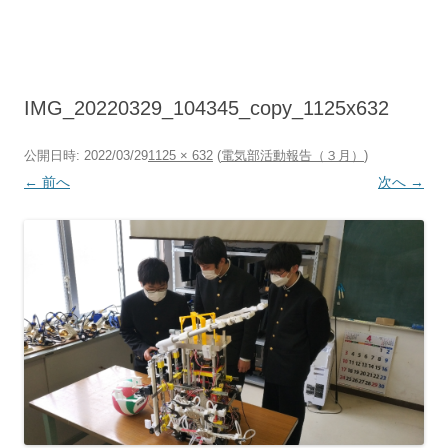
コ
ン
テ
ン
ツ
へ
ス
キ
IMG_20220329_104345_copy_1125x632
ッ
プ
公開日時:
2022/03/29
1125 × 632
(
電気部活動報告（３月）
)
← 前へ
次へ →