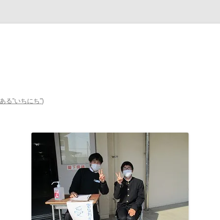
ある”いちにち”
)