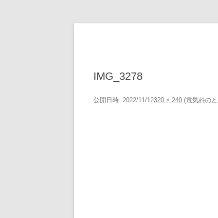
コ
ン
テ
ン
ツ
へ
ス
キ
IMG_3278
ッ
プ
公開日時:
2022/11/12
320 × 240
(
電気科のと