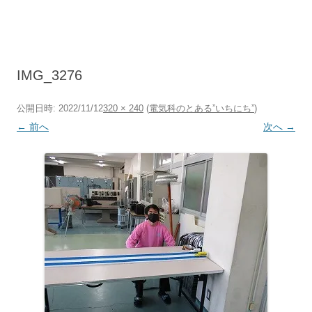
コ
ン
テ
ン
ツ
へ
ス
キ
IMG_3276
ッ
プ
公開日時:
2022/11/12
320 × 240
(
電気科のとある”いちにち”
)
← 前へ
次へ →