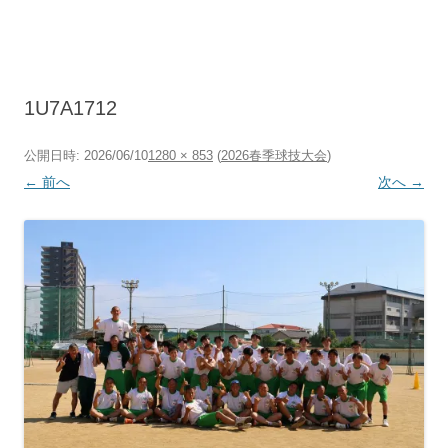
コ
ン
テ
ン
ツ
へ
ス
キ
1U7A1712
ッ
プ
公開日時:
2026/06/10
1280 × 853
(
2026春季球技大会
)
← 前へ
次へ →