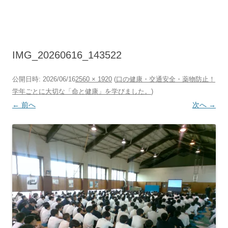
コ
ン
テ
ン
ツ
へ
ス
キ
IMG_20260616_143522
ッ
プ
公開日時:
2026/06/16
2560 × 1920
(
口の健康・交通安全・薬物防止！
学年ごとに大切な「命と健康」を学びました。
)
← 前へ
次へ →