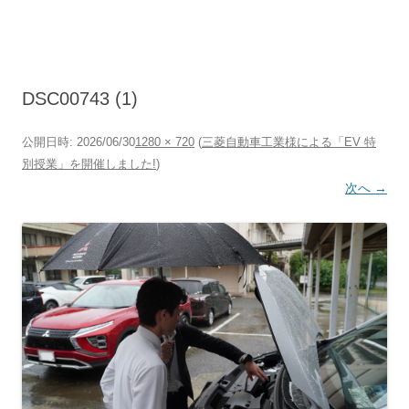
コ
ン
テ
ン
ツ
へ
ス
キ
DSC00743 (1)
ッ
プ
公開日時:
2026/06/30
1280 × 720
(
三菱自動車工業様による「EV 特
別授業」を開催しました!
)
次へ →