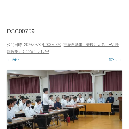
コ
ン
テ
ン
ツ
へ
ス
キ
DSC00759
ッ
プ
公開日時:
2026/06/30
1280 × 720
(
三菱自動車工業様による「EV 特
別授業」を開催しました!
)
← 前へ
次へ →