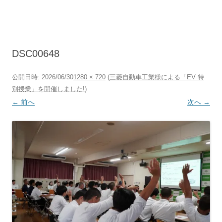
コ
ン
テ
ン
ツ
へ
ス
キ
DSC00648
ッ
プ
公開日時:
2026/06/30
1280 × 720
(
三菱自動車工業様による「EV 特
別授業」を開催しました!
)
← 前へ
次へ →