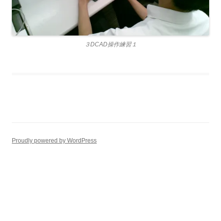
３DCAD操作練習１
Proudly powered by WordPress