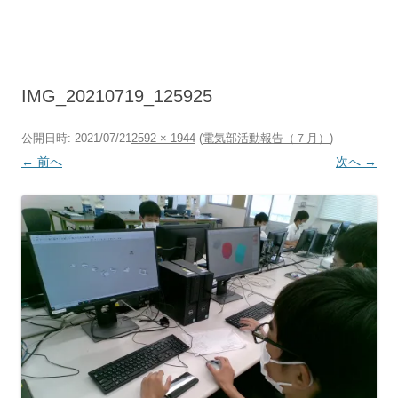
コ
ン
テ
ン
ツ
へ
ス
キ
IMG_20210719_125925
ッ
プ
公開日時:
2021/07/21
2592 × 1944
(
電気部活動報告（７月）
)
← 前へ
次へ →