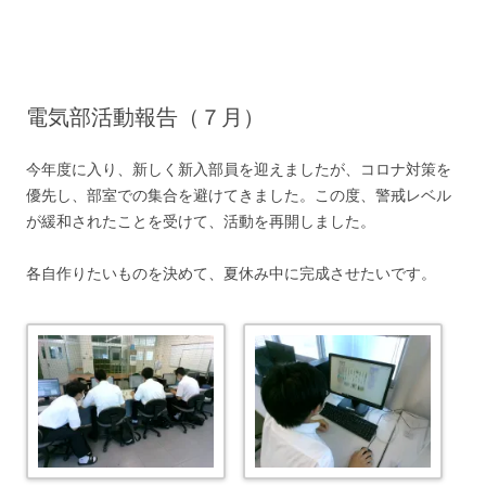
コ
ン
テ
ン
ツ
へ
ス
キ
電気部活動報告（７月）
ッ
プ
今年度に入り、新しく新入部員を迎えましたが、コロナ対策を
優先し、部室での集合を避けてきました。この度、警戒レベル
が緩和されたことを受けて、活動を再開しました。
各自作りたいものを決めて、夏休み中に完成させたいです。