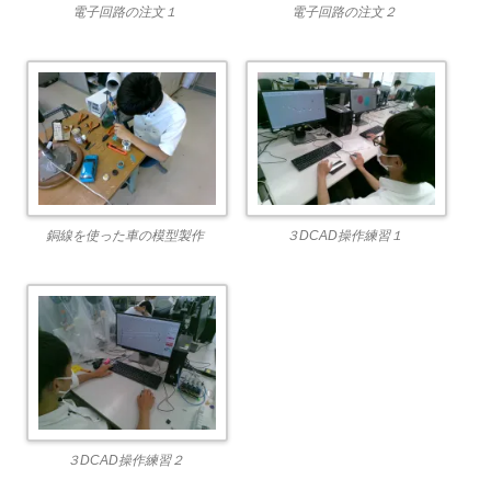
電子回路の注文１
電子回路の注文２
銅線を使った車の模型製作
３DCAD操作練習１
３DCAD操作練習２