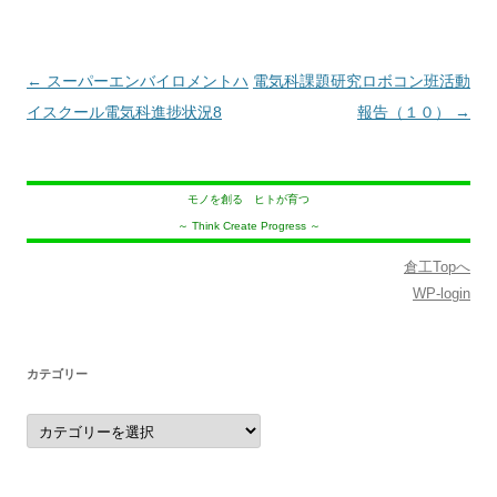
投
←
スーパーエンバイロメントハ
電気科課題研究ロボコン班活動
稿
イスクール電気科進捗状況8
報告（１０）
→
ナ
ビ
モノを創る ヒトが育つ
ゲ
～ Think Create Progress ～
ー
シ
倉工Topへ
WP-login
ョ
ン
カテゴリー
カ
テ
ゴ
リ
ー