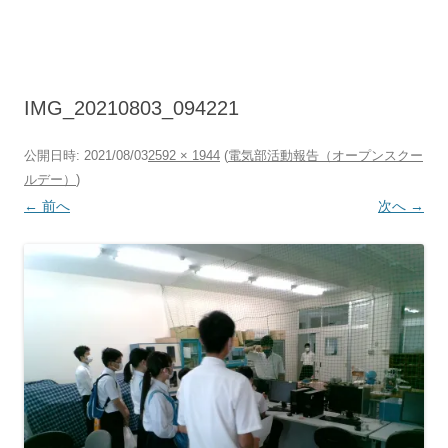
コ
ン
テ
ン
ツ
へ
ス
キ
IMG_20210803_094221
ッ
プ
公開日時:
2021/08/03
2592 × 1944
(
電気部活動報告（オープンスクー
ルデー）
)
← 前へ
次へ →