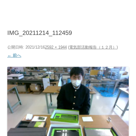
コ
ン
テ
ン
ツ
へ
ス
キ
IMG_20211214_112459
ッ
プ
公開日時:
2021/12/16
2592 × 1944
(
電気部活動報告（１２月）
)
← 前へ