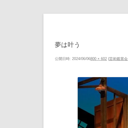
コ
ン
テ
ン
ツ
へ
ス
キ
夢は叶う
ッ
プ
公開日時:
2024/06/06
800 × 602
(
芸術鑑賞会