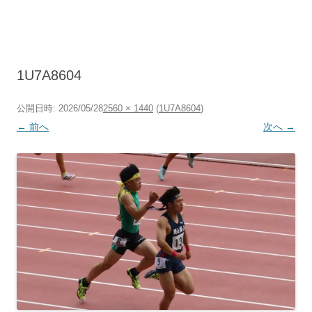
コ
ン
テ
ン
ツ
へ
ス
キ
1U7A8604
ッ
プ
公開日時:
2026/05/28
2560 × 1440
(
1U7A8604
)
← 前へ
次へ →