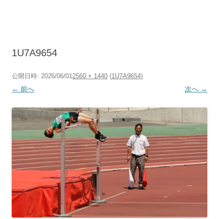
コ
ン
テ
ン
ツ
へ
ス
キ
1U7A9654
ッ
プ
公開日時:
2026/06/01
2560 × 1440
(
1U7A9654
)
← 前へ
次へ →