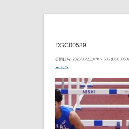
コ
ン
テ
ン
ツ
へ
ス
キ
DSC00539
ッ
プ
公開日時:
2026/06/21
1078 × 606
(
DSC0053
← 前へ