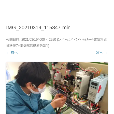
コ
ン
テ
ン
ツ
へ
ス
キ
IMG_20210319_115347-min
ッ
プ
公開日時:
2021/03/19
4000 × 2250
(
ｽｰﾊﾟｰｴﾝﾊﾞｲﾛﾒﾝﾄﾊｲｽｸｰﾙ電気科進
捗状況7+電気部活動報告3月
)
← 前へ
次へ →