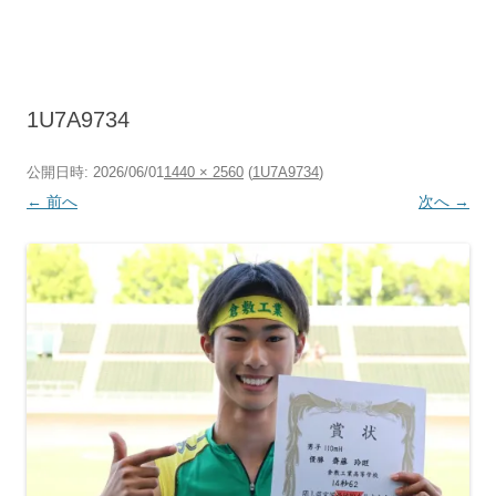
コ
ン
テ
ン
ツ
へ
ス
キ
1U7A9734
ッ
プ
公開日時:
2026/06/01
1440 × 2560
(
1U7A9734
)
← 前へ
次へ →