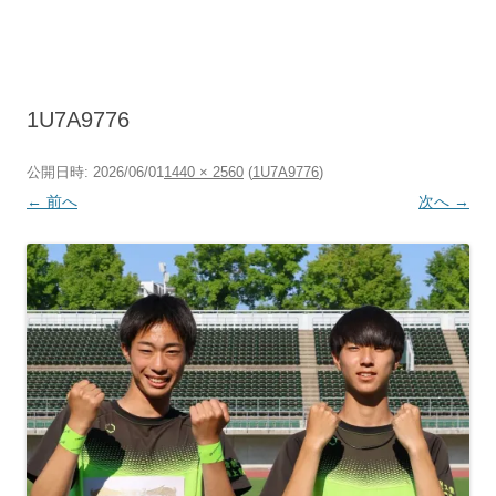
コ
ン
テ
ン
ツ
へ
ス
キ
1U7A9776
ッ
プ
公開日時:
2026/06/01
1440 × 2560
(
1U7A9776
)
← 前へ
次へ →