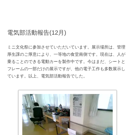
コ
ン
テ
ン
ツ
へ
ス
キ
電気部活動報告(12月)
ッ
プ
ミニ文化祭に参加させていただいています。展示場所は、管理
厚生課のご厚意により、一等地の食堂南側です。現在は、人が
乗ることのできる電動カーを製作中です。今はまだ、シートと
フレームの一部だけの展示ですが、他の電子工作も多数展示し
ています。以上、電気部活動報告でした。