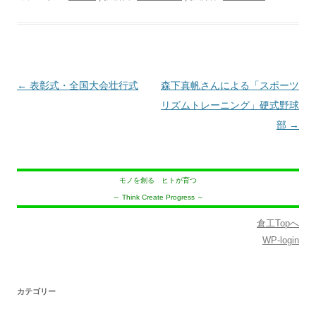
投
←
表彰式・全国大会壮行式
森下真帆さんによる「スポーツ
稿
リズムトレーニング」硬式野球
ナ
部
→
ビ
ゲ
モノを創る ヒトが育つ
ー
～ Think Create Progress ～
シ
ョ
倉工Topへ
WP-login
ン
カテゴリー