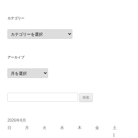
カテゴリー
カ
テ
ゴ
リ
ー
アーカイブ
ア
ー
カ
イ
ブ
検
索:
2026年8月
日
月
火
水
木
金
土
1