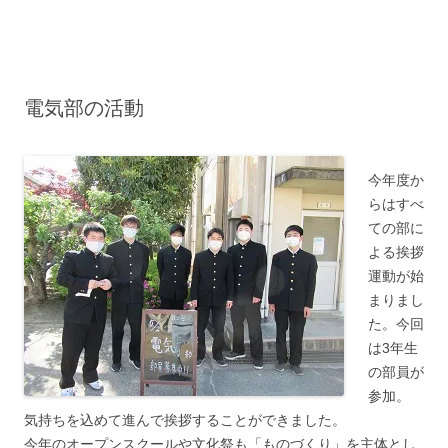
コ
ン
テ
ン
ツ
へ
ス
キ
電気部の活動
ッ
プ
今年度か
らはすべ
ての部に
よる挨拶
運動が始
まりまし
た。今回
は3年生
の部員が
参加。
気持ちを込めて進んで挨拶することができました。
今年のオープンスクールや文化祭も「ものづくり」を主体とし