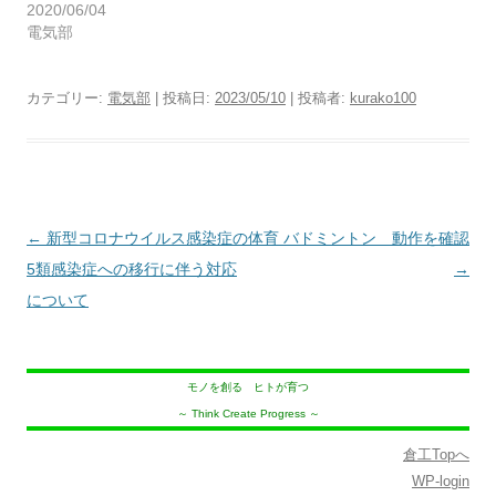
2020/06/04
電気部
カテゴリー:
電気部
| 投稿日:
2023/05/10
|
投稿者:
kurako100
投
←
新型コロナウイルス感染症の
体育 バドミントン 動作を確認
稿
5類感染症への移行に伴う対応
→
ナ
について
ビ
ゲ
モノを創る ヒトが育つ
ー
～ Think Create Progress ～
シ
ョ
倉工Topへ
WP-login
ン