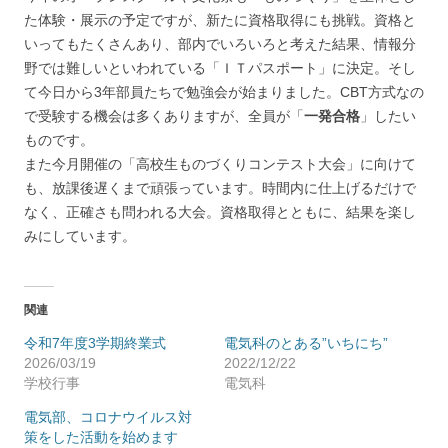
た体験・展示の予定ですが、新たに資格取得にも挑戦。資格と
いってもたくさんあり、部内でいろいろと考えた結果、情報分
野では難しいといわれている「ＩＴパスポート」に決定。そし
て今日から3年部員たちで勉強会が始まりました。CBT方式なの
で受験する機会は多くありますが、全員が「
一発合格
」したい
ものです。
また今月開催の「高校生ものづくりコンテスト大会」に向けて
も、放課後遅くまで頑張っています。時間内に仕上げるだけで
なく、正確さも問われる大会。資格取得とともに、結果を楽し
みにしています。
関連
令和7年度3学期終業式
電気科のとある”いちにち”
2026/03/19
2022/12/22
学校行事
電気科
電気部、コロナウイルス対
策をした活動を始めます