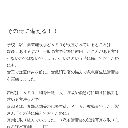
コ
ン
テ
ン
ツ
へ
ス
キ
その時に備える！！
ッ
プ
学校、駅、商業施設などＡＥＤが設置されているところは
数多くありますが、一般の方で実際に使用したことがある方は
少ないのではないでしょうか。いざという時に備えておくため
にも、
倉工では夏休みを前に、倉敷消防署の協力で救急蘇生法講習会
を実施しました。
内容は、ＡＥＤ、胸骨圧迫、人工呼吸や緊急時に周りに協力を
求める方法などで、
参加者は、各部活動等の代表生徒、ＰＴＡ、教職員でした。皆
さん「その時に備えておくために」
真剣に取り組んでいました。（私も講習会の記録写真を取り忘
れるほど真剣に・・汗）