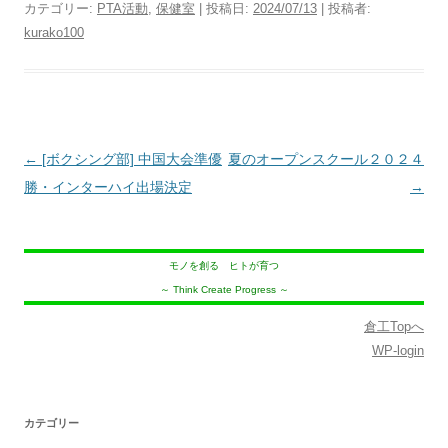
カテゴリー:
PTA活動
,
保健室
| 投稿日:
2024/07/13
|
投稿者:
kurako100
投
←
[ボクシング部] 中国大会準優
夏のオープンスクール２０２４
稿
勝・インターハイ出場決定
→
ナ
ビ
モノを創る ヒトが育つ
ゲ
～ Think Create Progress ～
ー
シ
倉工Topへ
WP-login
ョ
ン
カテゴリー