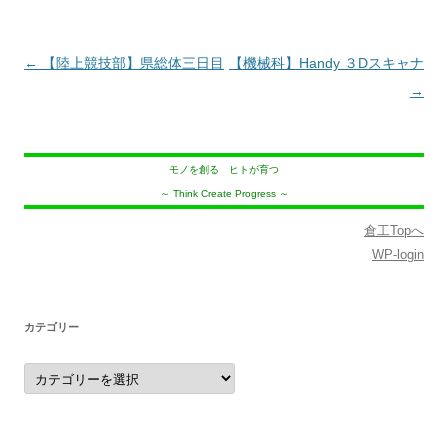
投
←
【陸上競技部】県総体三日目
【機械科】Handy ３Dスキャナ
稿
→
ナ
ビ
モノを創る ヒトが育つ
ゲ
～ Think Create Progress ～
ー
シ
倉工Topへ
WP-login
ョ
ン
カテゴリー
カ
テ
ゴ
リ
ー