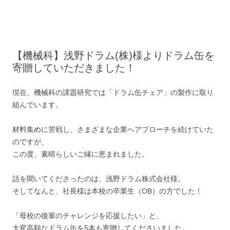
コ
ン
テ
ン
ツ
へ
ス
キ
【機械科】浅野ドラム(株)様よりドラム缶を
ッ
寄贈していただきました！
プ
現在、機械科の課題研究では「ドラム缶チェア」の製作に取り
組んでいます。
材料集めに苦戦し、さまざまな企業へアプローチを続けていた
のですが、
この度、素晴らしいご縁に恵まれました。
話を聞いてくださったのは、浅野ドラム株式会社様。
そしてなんと、社長様は本校の卒業生（OB）の方でした！
「母校の後輩のチャレンジを応援したい」と、
大変高額なドラム缶を5本も寄贈してくださいました。