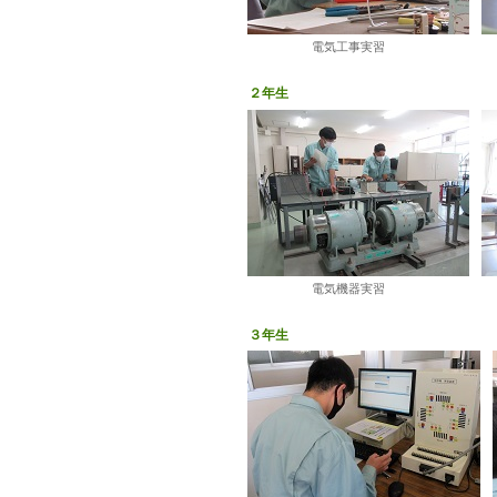
電気工事実習 機械
２年生
電気機器実習 シー
３年生