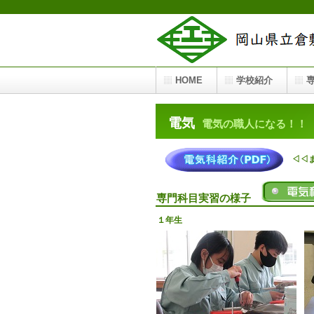
HOME
学校紹介
電気
電気の職人になる！！
◁◁まず
専門科目実習の様子
１年生