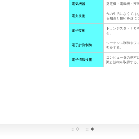
電気機器
発電機・電動機・変
今の生活になくては
電力技術
る知識と技術を身に
トランジスタ・ＩＣ
電子技術
る。
シーケンス制御やフ
電子計測制御
習をする。
コンピュータの基本
電子情報技術
識と技術を取得する
◇
◆