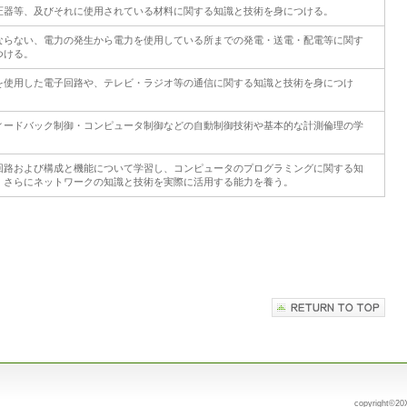
圧器等、及びそれに使用されている材料に関する知識と技術を身につける。
ならない、電力の発生から電力を使用している所までの発電・送電・配電等に関す
つける。
を使用した電子回路や、テレビ・ラジオ等の通信に関する知識と技術を身につけ
ィードバック制御・コンピュータ制御などの自動制御技術や基本的な計測倫理の学
回路および構成と機能について学習し、コンピュータのプログラミングに関する知
。さらにネットワークの知識と技術を実際に活用する能力を養う。
copyright©20X