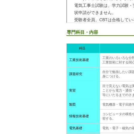
専門科目・内容
科目
工業のいろいろな分
工業技術基礎
工業技術に対する関
自分で勉強したい課
課題研究
身につける。
目で見えない電気は
実習
ことから電力・通信
等にいたるまでのさ
製図
電気機器・電子回路
コンピュータの構造
情報技術基礎
習する。
電気基礎
電気・電子・磁気の