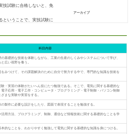
科目内容
野の基礎的な技術を体験しながら、工業の生産のしくみやシステムについて学び、
心と広い視野を養う。
題をみつけて、その課題解決のために自分で努力する中で、専門的な知識を技術を
実験・実習の体験がたいへん役にたつ勉強である。そこで、電気に関する基礎的な
・電子応用・電子工作・コンピュータ・プログラミング・電子制御・パソコン制御
まざまな実験や実習をする。
等の製作に必要な設計をしたり、図面で表現することを勉強する。
や活用方法、プログラミング、制御、通信など情報技術に関する基礎的なことを学
基本的なことを、わかりやすく勉強して電気に関する基礎的な知識を身につける。