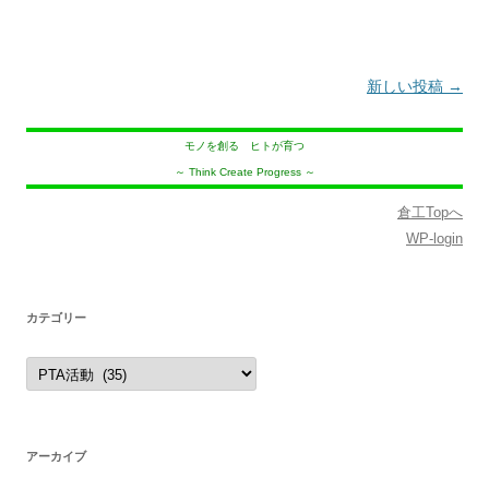
投
新しい投稿
→
稿
ナ
モノを創る ヒトが育つ
～ Think Create Progress ～
ビ
ゲ
倉工Topへ
ー
WP-login
シ
ョ
カテゴリー
ン
カ
テ
ゴ
リ
ー
アーカイブ