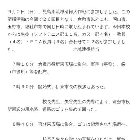
９月２日（日）、児島湖流域清掃大作戦に参加しました。この
清掃活動は今回で２６回目となり、倉敷市以外にも、岡山市、
玉野市、総社市等で同じ日時に取り組まれています。今回本校
からは生徒（ソフトテニス部１１名、カヌー部４名）・教員
（４名）・ＰＴＡ役員（３名）合わせて２２名が参加しまし
た。 地域連携担当
７時１０分 倉敷市役所東広場に集合。軍手（事務）、袋
（市役所）等を配布。
７時３０分 開始式。伊東市長の挨拶もあった。
校長先生、矢谷先生の先導により、倉敷市役
所周辺の用水路、道路のゴミを集めて回った。
８時４０分 再び東広場に集合。ゴミは指示された場所へ。
校長先生から労いの言葉をいただき、解散。