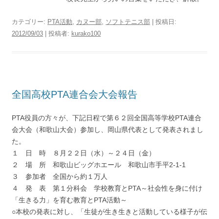
カテゴリー:
PTA活動
,
カヌー部
,
ソフトテニス部
| 投稿日:
2012/09/03
|
投稿者:
kurako100
全国高校PTA連合会大会報告
PTA役員の方々が、下記日程で第６２回全国高等学校PTA連合
会大会（和歌山大会）参加し、岡山県代表として発表されまし
た。
１ 日 時 ８月２２日（水）～２４日（金）
２ 場 所 和歌山ビッグホエール 和歌山市手平2-1-1
３ 参加者 全国から約１万人
４ 発 表 第１分科会 学校教育とPTA～社会性を身に付け
「生きる力」を育む教育とPTA活動～
○本校の発表に対し、「生徒が生き生きと活動している様子が伝