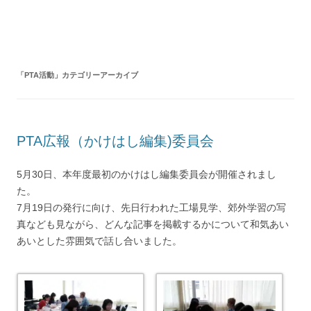
コ
ン
テ
ン
ツ
へ
ス
キ
「
PTA活動
」カテゴリーアーカイブ
ッ
プ
PTA広報（かけはし編集)委員会
5月30日、本年度最初のかけはし編集委員会が開催されまし
た。
7月19日の発行に向け、先日行われた工場見学、郊外学習の写
真なども見ながら、どんな記事を掲載するかについて和気あい
あいとした雰囲気で話し合いました。