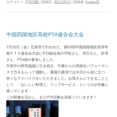
カテゴリー:
PTA活動
| 投稿日:
2011/10/12
|
投稿者:
kurako01
中国四国地区高校PTA連合会大会
7月15日（金）広島市で行われた、第53回中国四国地区高等学
校ＰＴＡ連合会大会にPTA副会長の平松さん、本行さん、谷澤
さん、PTA係が参加しました。
午前中の研究協議に引き続き、午後からの高校生パフォーマン
スで力をもらって感動し、最後の講演では今日から役に立つ
色々なアドバイスをいただきました。お母さんにできることと
して、「おいしい料理と、リップサービス」というのが印象に
残っています。
この研修を活かし、またPTA活動を頑張っていきます！