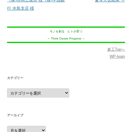
稿
（株)共和工業所 様（株)中国銀
夏季大会結果
→
ナ
行 水島支店 様
ビ
ゲ
モノを創る ヒトが育つ
ー
～ Think Create Progress ～
シ
ョ
倉工Topへ
WP-login
ン
カテゴリー
カ
テ
ゴ
リ
ー
アーカイブ
ア
ー