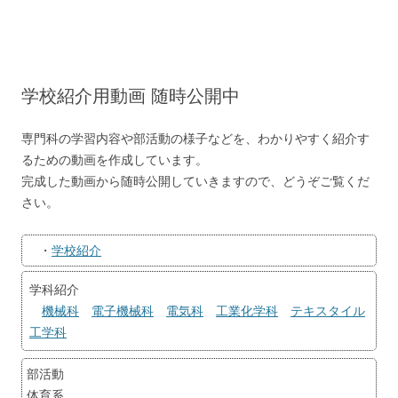
コ
ン
テ
ン
ツ
へ
ス
キ
学校紹介用動画 随時公開中
ッ
プ
専門科の学習内容や部活動の様子などを、わかりやすく紹介す
るための動画を作成しています。
完成した動画から随時公開していきますので、どうぞご覧くだ
さい。
・
学校紹介
学科紹介
機械科
電子機械科
電気科
工業化学科
テキスタイル
工学科
部活動
体育系