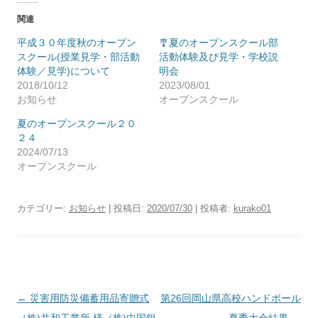
関連
平成３０年度秋のオープン
🎐夏のオープンスクール部
スクール(授業見学・部活動
活動体験及び見学・学校説
体験／見学)について
明会
2018/10/12
2023/08/01
お知らせ
オープンスクール
夏のオープンスクール２０
２４
2024/07/13
オープンスクール
カテゴリー:
お知らせ
| 投稿日:
2020/07/30
|
投稿者:
kurako01
投
←
災害用防災備蓄用品寄贈式
第26回岡山県高校ハンドボール