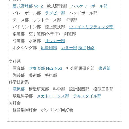
硬式野球部
Vol.2
軟式野球部
バスケットボール部
バレーボール部
ラグビー部
ハンドボール部
テニス部 ソフトテニス部 卓球部
バドミントン部 陸上競技部
ウエイトリフティング部
柔道部 空手道部(休部中) 剣道部
弓道部 水泳部
サッカー部
ボクシング部
応援団部
カヌー部
No2
No3
文科系
写真部
吹奏楽部
No2
No3
社会問題研究部
書道部
陶芸部 美術部 将棋部
科学技術系
電気部
構造研究部 科学部 設計製図部 模型工作部
環境科学部
メカトロニクス部
テキスタイル部
同好会
軽音楽同好会 ボウリング同好会