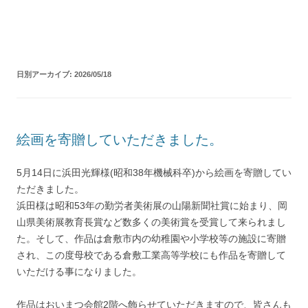
コ
ン
テ
ン
ツ
へ
ス
キ
日別アーカイブ:
2026/05/18
ッ
プ
絵画を寄贈していただきました。
5月14日に浜田光輝様(昭和38年機械科卒)から絵画を寄贈してい
ただきました。
浜田様は昭和53年の勤労者美術展の山陽新聞社賞に始まり、岡
山県美術展教育長賞など数多くの美術賞を受賞して来られまし
た。そして、作品は倉敷市内の幼稚園や小学校等の施設に寄贈
され、この度母校である倉敷工業高等学校にも作品を寄贈して
いただける事になりました。
作品はおいまつ会館2階へ飾らせていただきますので、皆さんも