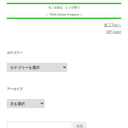
モノを創る ヒトが育つ
～ Think Create Progress ～
倉工Topへ
WP-login
カテゴリー
カ
テ
ゴ
リ
ー
アーカイブ
ア
ー
カ
イ
ブ
検