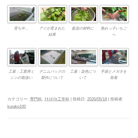
育ち中…
アイが育まれた
藍染の材料に
熟れっ子いちご
結果
へ
工基：工業用ミ
デニムバックの
工基：染色につ
手袋とメガネを
シンの取扱い
製作について
いて
装着
カテゴリー:
専門科
,
ﾃｷｽﾀｲﾙ工学科
| 投稿日:
2026/05/18
|
投稿者:
kurako100