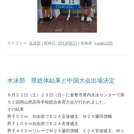
カテゴリー:
水泳部
| 投稿日:
2013/08/27
|
投稿者:
kurako100
水泳部 県総体結果と中国大会出場決定
６月２２日（土）２３日（日）に倉敷市屋内水泳センターで第
５２回岡山県高等学校総合体育大会が行われました。
その結果
男子５０ｍ 自由形でＥ２Ａ安達健太、Ｍ２Ａ藤田啓輔
男子１００ｍ自由形でＥ２Ａ安達健太
男子４００ｍリレーでＭ２Ａ藤田啓輔、Ｅ２Ａ安達健太、Ｍ１