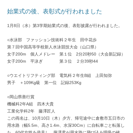
始業式の後、表彰式が行われました
1月8日（水）第3学期始業式の後、表彰披露が行われました。
○水泳部 ファッション技術科２年生 田中花歩
第７回中国高等学校新人水泳競技大会（山口県）
女子200m 個人メドレー 第１位 2分20秒50（大会新記録）
女子200m 平泳ぎ 第３位 ２分39秒44
○ウエイトリフティング部 電気科２年生B組 上田知弥
男子 ＋109Kg級 第一位 記録253Kg
○岡山県善行賞
機械科2年A組 四木大貴
工業化学科2年 藤澤匠人
この両名は、10月10日（木）夕方、帰宅途中に倉敷市五日市の
用水路（幅5.5m、高さ1.4m、水深30Cm）に自転車ごと転落し
た、60代女性を発見し、藤澤君が用水路に飛び込み呼吸の確