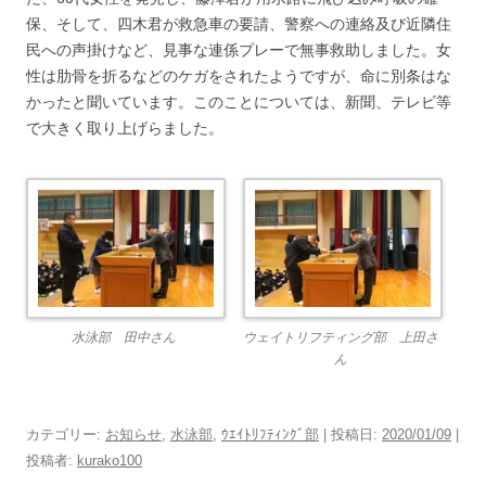
保、そして、四木君が救急車の要請、警察への連絡及び近隣住
民への声掛けなど、見事な連係プレーで無事救助しました。女
性は肋骨を折るなどのケガをされたようですが、命に別条はな
かったと聞いています。このことについては、新聞、テレビ等
で大きく取り上げらました。
水泳部 田中さん
ウェイトリフティング部 上田さ
ん
カテゴリー:
お知らせ
,
水泳部
,
ｳｴｲﾄﾘﾌﾃｨﾝｸﾞ部
| 投稿日:
2020/01/09
|
投稿者:
kurako100