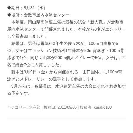
◆期日；8月31（水）
◆場所；倉敷市屋内水泳センター
本年度、岡山県高体連主催の最後の試合「新人戦」が倉敷市
屋内水泳センターで開催されました。本校から8名がエントリー
し全員参加しました。
結果は、男子は電気科2年生の佐々木が、100m自由形で5
位。女子はファッション技術科1年藤本が50m背泳ぎ・100m背
泳ぎで1位、同じく山本が200m個人メドレーで5位。女子は、2
名で総合7位に入賞しました。
藤本は9月9日（金）から開催される「山口国体」に100m背
泳ぎとメドレーリレーの選手として参加します。
9月からは、各部員は、水泳連盟主催の大会にそれぞれ参加す
る予定です。
カテゴリー:
水泳部
| 投稿日:
2011/09/05
|
投稿者:
kurako100