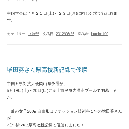
中国大会は７月２１日(土)～２３日(月)に同じ会場で行われま
す。
カテゴリー:
水泳部
| 投稿日:
2012/06/25
|
投稿者:
kurako100
増田葵さん県高校新記録で優勝
中国五県対抗大会岡山県予選が、
5月19日(土)～20日(日)に岡山市民屋内温水プールで開幕しまし
た。
一般の女子200m自由形はファッション技術科１年の増田葵さん
が、
2分5秒64の県高校新記録で優勝しました！