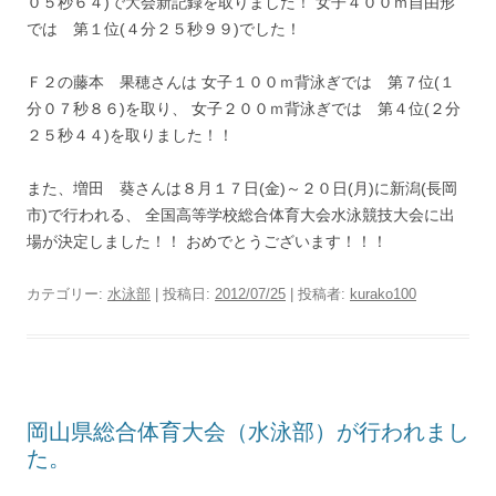
０５秒６４)で大会新記録を取りました！ 女子４００ｍ自由形
では 第１位(４分２５秒９９)でした！
Ｆ２の藤本 果穂さんは 女子１００ｍ背泳ぎでは 第７位(１
分０７秒８６)を取り、 女子２００ｍ背泳ぎでは 第４位(２分
２５秒４４)を取りました！！
また、増田 葵さんは８月１７日(金)～２０日(月)に新潟(長岡
市)で行われる、 全国高等学校総合体育大会水泳競技大会に出
場が決定しました！！ おめでとうございます！！！
カテゴリー:
水泳部
| 投稿日:
2012/07/25
|
投稿者:
kurako100
岡山県総合体育大会（水泳部）が行われまし
た。