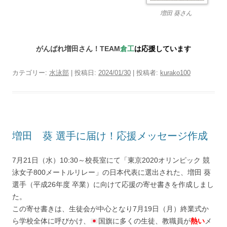
増田 葵さん
がんばれ増田さん！TEAM
倉工
は応援しています
カテゴリー:
水泳部
| 投稿日:
2024/01/30
|
投稿者:
kurako100
増田 葵 選手に届け！応援メッセージ作成
7月21日（水）10:30～校長室にて「東京2020オリンピック 競
泳女子800メートルリレー」の日本代表に選出された、増田 葵
選手（平成26年度 卒業）に向けて応援の寄せ書きを作成しまし
た。
この寄せ書きは、生徒会が中心となり7月19日（月）終業式か
ら学校全体に呼びかけ、
国旗に多くの生徒、教職員が
熱い
メ