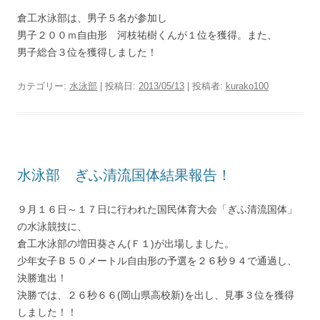
倉工水泳部は、男子５名が参加し
男子２００ｍ自由形 河枝祐樹くんが１位を獲得。また、
男子総合３位を獲得しました！
カテゴリー:
水泳部
| 投稿日:
2013/05/13
|
投稿者:
kurako100
水泳部 ぎふ清流国体結果報告！
９月１６日～１７日に行われた国民体育大会「ぎふ清流国体」
の水泳競技に、
倉工水泳部の増田葵さん(Ｆ１)が出場しました。
少年女子Ｂ５０メートル自由形の予選を２６秒９４で通過し、
決勝進出！
決勝では、２６秒６６(岡山県高校新)を出し、見事３位を獲得
しました！！