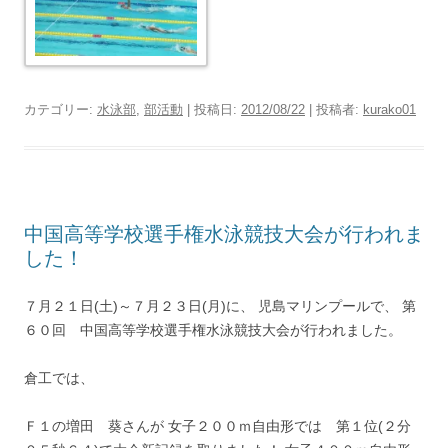
カテゴリー:
水泳部
,
部活動
| 投稿日:
2012/08/22
|
投稿者:
kurako01
中国高等学校選手権水泳競技大会が行われま
した！
７月２１日(土)～７月２３日(月)に、 児島マリンプールで、 第
６０回 中国高等学校選手権水泳競技大会が行われました。
倉工では、
Ｆ１の増田 葵さんが 女子２００ｍ自由形では 第１位(２分