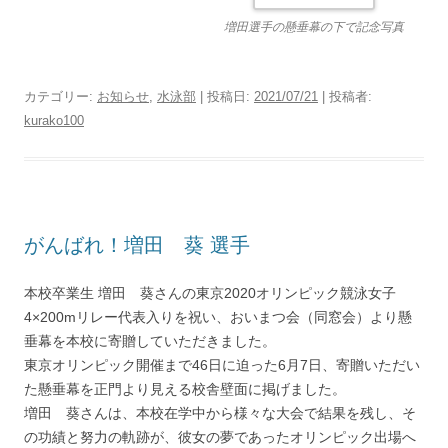
増田選手の懸垂幕の下で記念写真
カテゴリー:
お知らせ
,
水泳部
| 投稿日:
2021/07/21
|
投稿者:
kurako100
がんばれ！増田 葵 選手
本校卒業生 増田 葵さんの東京2020オリンピック競泳女子
4×200mリレー代表入りを祝い、おいまつ会（同窓会）より懸
垂幕を本校に寄贈していただきました。
東京オリンピック開催まで46日に迫った6月7日、寄贈いただい
た懸垂幕を正門より見える校舎壁面に掲げました。
増田 葵さんは、本校在学中から様々な大会で結果を残し、そ
の功績と努力の軌跡が、彼女の夢であったオリンピック出場へ