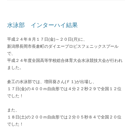
水泳部 インターハイ結果
平成２４年８月１７日(金)～２０日(月)に、
新潟県長岡市長倉町のダイエープロビスフェニックスプール
で、
平成２４年度全国高等学校総合体育大会水泳競技大会が行われ
ました。
倉工の水泳部では、増田葵さん(Ｆ１)が出場し、
１７日(金)の４００ｍ自由形では４分２２秒２９で全国１２位
でした！
また、
１８日(土)の２００ｍ自由形では２分０５秒８４で全国２０位
でした！