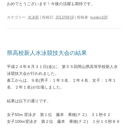
おめでとうございます！今後の活躍も期待です。
カテゴリー:
水泳部
| 投稿日:
2012/09/19
|
投稿者:
kurako100
県高校新人水泳競技大会の結果
平成２４年８月３１日(金)に、第５５回岡山県高等学校新人水
泳競技大会が行われました。
倉工からは、９名(男子：１年３名、２年４名、女子：１年１
名、２年１名)が出場しました。
結果は以下の通りです。
女子50m 背泳ぎ 第１位 藤本 果穂(Ｆ２) ３１秒６２
女子100m背泳ぎ 第２位 藤本 果穂(Ｆ２) １分１０秒８９