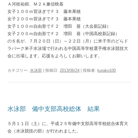
Ａ河枝祐樹、Ｍ２Ａ兼信映基
女子１００ｍ背泳ぎでＦ３ 藤本果穂
女子２００ｍ背泳ぎでＦ３ 藤本果穂
女子１００ｍ自由形でＦ２ 増田 葵（大会新記録）
女子２００ｍ自由形でＦ２ 増田 葵（中国高校新記録）
の６名が、７月２０日（日）～２２日（月）に米子市のどらド
ラパーク米子水泳場で行われる中国高等学校選手権水泳競技大
会に出場します。応援をよろしくお願いします。
カテゴリー:
水泳部
| 投稿日:
2013/06/24
|
投稿者:
kurako100
水泳部 備中支部高校総体 結果
５月１１日（土）に、平成２５年備中支部高等学校総合体育大
会（水泳競技の部）が行われました。