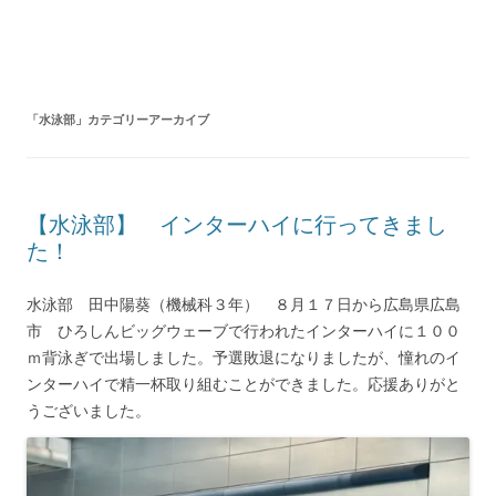
コ
ン
テ
ン
ツ
へ
ス
キ
「
水泳部
」カテゴリーアーカイブ
ッ
プ
【水泳部】 インターハイに行ってきまし
た！
水泳部 田中陽葵（機械科３年） ８月１７日から広島県広島
市 ひろしんビッグウェーブで行われたインターハイに１００
ｍ背泳ぎで出場しました。予選敗退になりましたが、憧れのイ
ンターハイで精一杯取り組むことができました。応援ありがと
うございました。