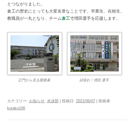
とつながりました。
倉工の歴史にとっても大変名誉なことです。卒業生、在校生、
教職員が一丸となり、チーム
倉工
で
増田選手を応援します。
正門から見る懸垂幕
頑張れ！増田 選手
カテゴリー:
お知らせ
,
水泳部
| 投稿日:
2021/06/07
|
投稿者:
kurako100