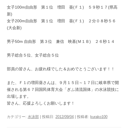
女子100m自由形 第１位 増田 葵(Ｆ１) ５９秒１７(県高
新)
女子200m自由形 第１位 増田 葵(Ｆ１) ２分０８秒５６
(大会新)
男子50m 自由形 第３位 兼信 映基(Ｍ１Ｂ) ２６秒１４
男子総合５位、女子総合５位
部員の皆さん、お疲れ様でした＆おめでとうございます！！
また、Ｆ１の増田葵さんは、９月１５日～１７日に岐阜県で開
催される第６７回国民体育大会「ぎふ清流国体」の水泳競技に
出場します。
皆さん、応援よろしくお願いします！
カテゴリー:
水泳部
| 投稿日:
2012/09/04
|
投稿者:
kurako100