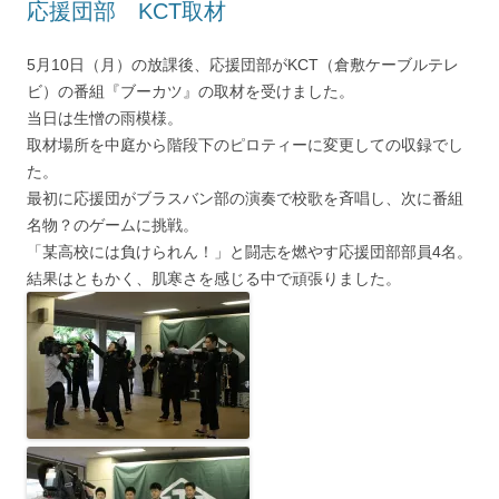
応援団部 KCT取材
5月10日（月）の放課後、応援団部がKCT（倉敷ケーブルテレ
ビ）の番組『ブーカツ』の取材を受けました。
当日は生憎の雨模様。
取材場所を中庭から階段下のピロティーに変更しての収録でし
た。
最初に応援団がブラスバン部の演奏で校歌を斉唱し、次に番組
名物？のゲームに挑戦。
「某高校には負けられん！」と闘志を燃やす応援団部部員4名。
結果はともかく、肌寒さを感じる中で頑張りました。