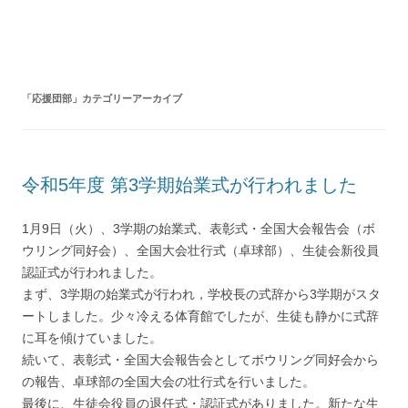
コ
ン
テ
ン
ツ
へ
ス
キ
「
応援団部
」カテゴリーアーカイブ
ッ
プ
令和5年度 第3学期始業式が行われました
1月9日（火）、3学期の始業式、表彰式・全国大会報告会（ボ
ウリング同好会）、全国大会壮行式（卓球部）、生徒会新役員
認証式が行われました。
まず、3学期の始業式が行われ，学校長の式辞から3学期がスタ
ートしました。少々冷える体育館でしたが、生徒も静かに式辞
に耳を傾けていました。
続いて、表彰式・全国大会報告会としてボウリング同好会から
の報告、卓球部の全国大会の壮行式を行いました。
最後に、生徒会役員の退任式・認証式がありました。新たな生