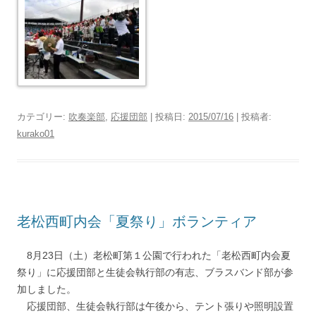
カテゴリー:
吹奏楽部
,
応援団部
| 投稿日:
2015/07/16
|
投稿者:
kurako01
老松西町内会「夏祭り」ボランティア
8月23日（土）老松町第１公園で行われた「老松西町内会夏
祭り」に応援団部と生徒会執行部の有志、ブラスバンド部が参
加しました。
応援団部、生徒会執行部は午後から、テント張りや照明設置