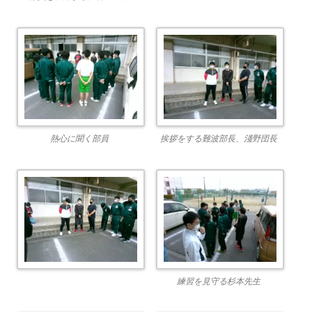
熱心に聞く部員
挨拶をする難波部長、淺野団長
練習を見守る杉本先生