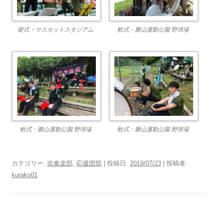
硬式・マスカットスタジアム
軟式・勝山運動公園 野球場
軟式・勝山運動公園 野球場
軟式・勝山運動公園 野球場
カテゴリー:
吹奏楽部
,
応援団部
| 投稿日:
2019/07/23
|
投稿者:
kurako01