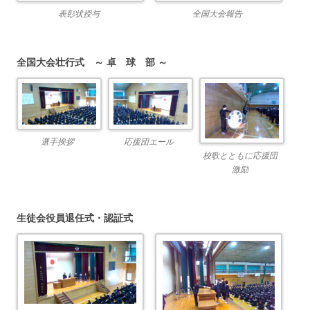
表彰状授与
全国大会報告
全国大会壮行式 ～ 卓 球 部 ～
選手挨拶
応援団エール
校歌とともに応援団
激励
生徒会役員退任式・認証式