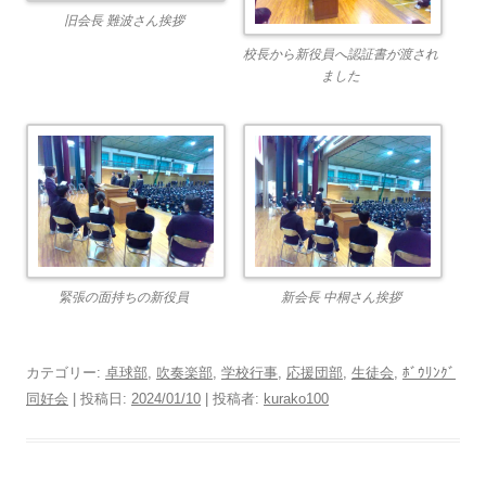
旧会長 難波さん挨拶
校長から新役員へ認証書が渡され
ました
緊張の面持ちの新役員
新会長 中桐さん挨拶
カテゴリー:
卓球部
,
吹奏楽部
,
学校行事
,
応援団部
,
生徒会
,
ﾎﾞｳﾘﾝｸﾞ
同好会
| 投稿日:
2024/01/10
|
投稿者:
kurako100