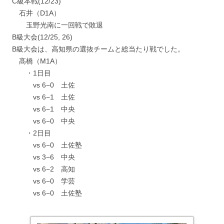
C級本戦(12/23)
石井（D1A）
玉野光南に一回戦で敗退
B級大会(12/25, 26)
B級大会は、高知県の選抜チームと総当たり戦でした。
髙橋（M1A）
・1日目
vs 6−0 土佐
vs 6−1 土佐
vs 6−1 中央
vs 6−0 中央
・2日目
vs 6−0 土佐塾
vs 3−6 中央
vs 6−2 高知
vs 6−0 学芸
vs 6−0 土佐塾