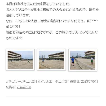
本日は1年生が2人だけ練習をしていました。
ほとんどの1年生が8月に初めての大会をむかえるので、練習を
頑張っています。
なお、こちらの2人は、考査の勉強はバッチリだそう。((( *´꒳`*
))) ｽﾊﾞﾗｼｲ
勉強と部活の両立は大変ですが、この調子でがんばってほしい
ものです☆
カテゴリー:
テニス部
| タグ:
倉工 テニス部
| 投稿日:
2023/07/04
|
投稿者:
kurako100