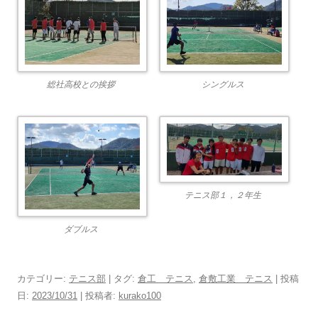
総社高校との挨拶
シングルス
テニス部１，２年生
ダブルス
カテゴリー:
テニス部
| タグ:
倉工 テニス
,
倉敷工業 テニス
| 投稿
日:
2023/10/31
|
投稿者:
kurako100