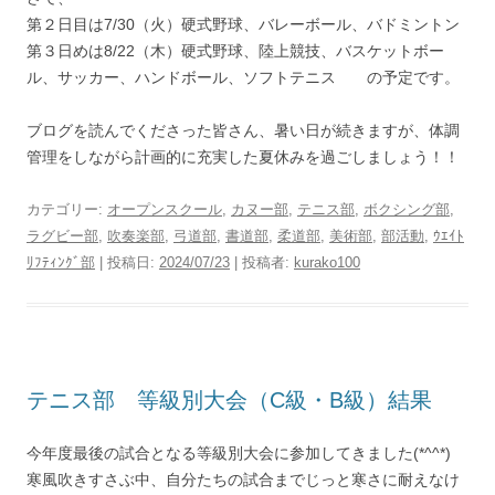
第２日目は7/30（火）硬式野球、バレーボール、バドミントン
第３日めは8/22（木）硬式野球、陸上競技、バスケットボー
ル、サッカー、ハンドボール、ソフトテニス の予定です。
ブログを読んでくださった皆さん、暑い日が続きますが、体調
管理をしながら計画的に充実した夏休みを過ごしましょう！！
カテゴリー:
オープンスクール
,
カヌー部
,
テニス部
,
ボクシング部
,
ラグビー部
,
吹奏楽部
,
弓道部
,
書道部
,
柔道部
,
美術部
,
部活動
,
ｳｴｲﾄ
ﾘﾌﾃｨﾝｸﾞ部
| 投稿日:
2024/07/23
|
投稿者:
kurako100
テニス部 等級別大会（C級・B級）結果
今年度最後の試合となる等級別大会に参加してきました(*^^*)
寒風吹きすさぶ中、自分たちの試合までじっと寒さに耐えなけ