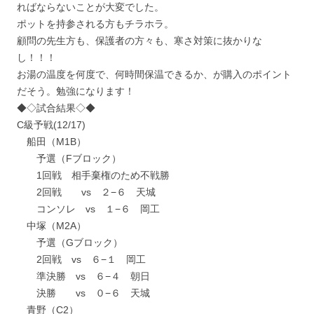
ればならないことが大変でした。
ポットを持参される方もチラホラ。
顧問の先生方も、保護者の方々も、寒さ対策に抜かりな
し！！！
お湯の温度を何度で、何時間保温できるか、が購入のポイント
だそう。勉強になります！
◆◇試合結果◇◆
C級予戦(12/17)
船田（M1B）
予選（Fブロック）
1回戦 相手棄権のため不戦勝
2回戦 vs ２−６ 天城
コンソレ vs １−６ 岡工
中塚（M2A）
予選（Gブロック）
2回戦 vs ６−１ 岡工
準決勝 vs ６−４ 朝日
決勝 vs ０−６ 天城
青野（C2）