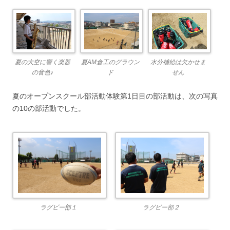
夏の大空に響く楽器
夏AM倉工のグラウン
水分補給は欠かせま
の音色♪
ド
せん
夏のオープンスクール部活動体験第1日目の部活動は、次の写真
の10の部活動でした。
ラグビー部１
ラグビー部２