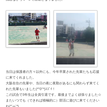
当日は保護者の方々以外にも、今年卒業された先輩たちも応援
に来てくれました。
大阪在住の先輩や、当日の夜に夜勤があるにも関わらず来てく
れた先輩もいました(*°0°*)ｽｺﾞｲ！
この試合で3年生は全員引退です。最後までよく頑張りました☆
またいつでも（できれば積極的に）部活に遊びに来てください
ね(*´ω`*)