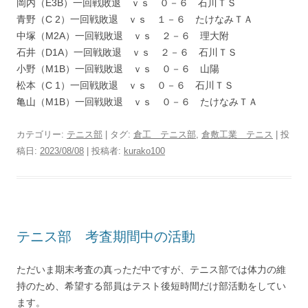
岡内（E3B）一回戦敗退 ｖｓ ０－６ 石川ＴＳ
青野（C 2）一回戦敗退 ｖｓ １－６ たけなみＴＡ
中塚（M2A）一回戦敗退 ｖｓ ２－６ 理大附
石井（D1A）一回戦敗退 ｖｓ ２－６ 石川ＴＳ
小野（M1B）一回戦敗退 ｖｓ ０－６ 山陽
松本（C 1）一回戦敗退 ｖｓ ０－６ 石川ＴＳ
亀山（M1B）一回戦敗退 ｖｓ ０－６ たけなみＴＡ
カテゴリー:
テニス部
| タグ:
倉工 テニス部
,
倉敷工業 テニス
| 投
稿日:
2023/08/08
|
投稿者:
kurako100
テニス部 考査期間中の活動
ただいま期末考査の真っただ中ですが、テニス部では体力の維
持のため、希望する部員はテスト後短時間だけ部活動をしてい
ます。