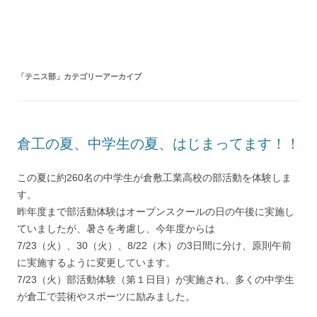
コ
ン
テ
ン
ツ
へ
ス
キ
「
テニス部
」カテゴリーアーカイブ
ッ
プ
倉工の夏、中学生の夏、はじまってます！！
この夏に約260名の中学生が倉敷工業高校の部活動を体験しま
す。
昨年度まで部活動体験はオープンスクールの日の午後に実施し
ていましたが、暑さを考慮し、今年度からは
7/23（火）、30（火）、8/22（木）の3日間に分け、原則午前
に実施するように変更しています。
7/23（火）部活動体験（第１日目）が実施され、多くの中学生
が倉工で芸術やスポーツに励みました。