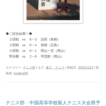
◆◇試合結果◇◆
２回戦 vs ６−３ 浜田（島根）
３回戦 vs ６−４ 崇徳（広島）
４回戦 vs ６−１ 岡山一宮（岡山）
準決勝 vs ２−６ 学芸館（岡山）
カテゴリー:
テニス部
| タグ:
倉工 テニス
| 投稿日:
2023/11/23
|
投
稿者:
kurako100
テニス部 中国高等学校新人テニス大会県予