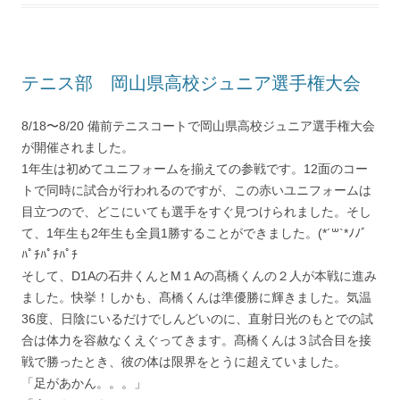
テニス部 岡山県高校ジュニア選手権大会
8/18〜8/20 備前テニスコートで岡山県高校ジュニア選手権大会
が開催されました。
1年生は初めてユニフォームを揃えての参戦です。12面のコー
トで同時に試合が行われるのですが、この赤いユニフォームは
目立つので、どこにいても選手をすぐ見つけられました。そし
て、1年生も2年生も全員1勝することができました。(*´꒳`*ﾉﾉﾞ
ﾊﾟﾁﾊﾟﾁﾊﾟﾁ
そして、D1Aの石井くんとM１Aの髙橋くんの２人が本戦に進み
ました。快挙！しかも、髙橋くんは準優勝に輝きました。気温
36度、日陰にいるだけでしんどいのに、直射日光のもとでの試
合は体力を容赦なくえぐってきます。髙橋くんは３試合目を接
戦で勝ったとき、彼の体は限界をとうに超えていました。
「足があかん。。。」