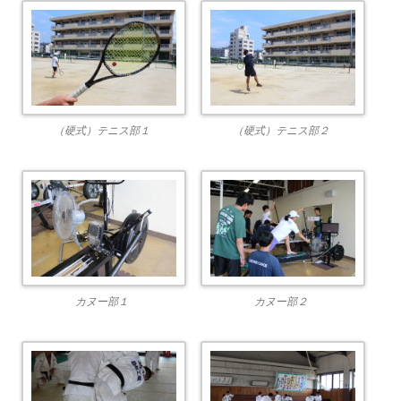
（硬式）テニス部１
（硬式）テニス部２
カヌー部１
カヌー部２