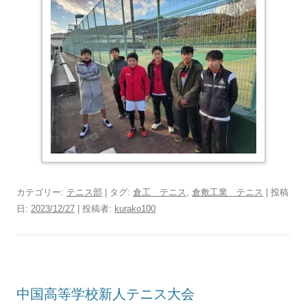
カテゴリー:
テニス部
| タグ:
倉工 テニス
,
倉敷工業 テニス
| 投稿
日:
2023/12/27
|
投稿者:
kurako100
中国高等学校新人テニス大会