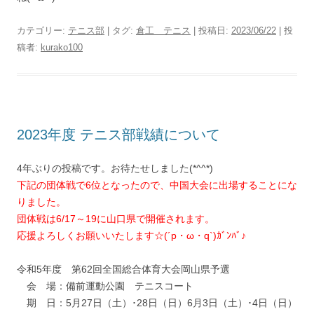
カテゴリー:
テニス部
| タグ:
倉工 テニス
| 投稿日:
2023/06/22
|
投
稿者:
kurako100
2023年度 テニス部戦績について
4年ぶりの投稿です。お待たせしました(*^^*)
下記の団体戦で6位となったので、中国大会に出場することにな
りました。
団体戦は6/17～19に山口県で開催されます。
応援よろしくお願いいたします☆(´p・ω・q`)ｶﾞﾝﾊﾞ♪
令和5年度 第62回全国総合体育大会岡山県予選
会 場：備前運動公園 テニスコート
期 日：5月27日（土）･28日（日）6月3日（土）･4日（日）