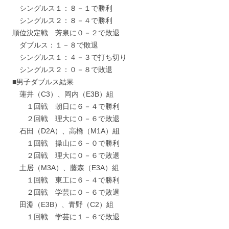
シングルス１：８－１で勝利
シングルス２：８－４で勝利
順位決定戦 芳泉に０－２で敗退
ダブルス：１－８で敗退
シングルス１：４－３で打ち切り
シングルス２：０－８で敗退
■男子ダブルス結果
蓮井（C3）、岡内（E3B）組
１回戦 朝日に６－４で勝利
２回戦 理大に０－６で敗退
石田（D2A）、高橋（M1A）組
１回戦 操山に６－０で勝利
２回戦 理大に０－６で敗退
土居（M3A）、藤森（E3A）組
１回戦 東工に６－４で勝利
２回戦 学芸に０－６で敗退
田淵（E3B）、青野（C2）組
１回戦 学芸に１－６で敗退