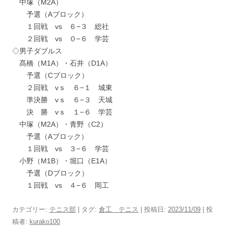
中塚（M2A）
予選（Aブロック）
１回戦 vs ６−３ 総社
２回戦 vs ０−６ 学芸
◇男子ダブルス
髙橋（M1A）・石井（D1A）
予選（Cブロック）
２回戦 vｓ ６−１ 城東
準決勝 vｓ ６−３ 天城
決 勝 vｓ １−６ 学芸
中塚（M2A）・青野（C2）
予選（Aブロック）
１回戦 vs ３−６ 学芸
小野（M1B）・堀口（E1A）
予選（Dブロック）
１回戦 vs ４−６ 岡工
カテゴリー:
テニス部
| タグ:
倉工 テニス
| 投稿日:
2023/11/09
|
投
稿者:
kurako100